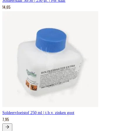
Soldeerstaaf 50/50 | 250 gr. | Per staaf
14,65
Soldeervloeistof 250 ml | t.b.v. zinken goot
7,95