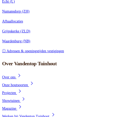
Echt (L)
Numansdorp (ZH)
Afhaallocaties
Grijpskerke (ZLD)
Waardenburg (NB)
ⓘ Adressen & openingstijden vestigingen
Over Vandentop Tuinhout
Over ons
Onze houtsoorten
Projecten
Showtuinen
Magazine
Werken bij Vandentop Tuinhout