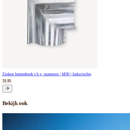
Zinken buitenhoek t.b.v. mastgoot | M30 | links/rechts
39,95
Bekijk ook