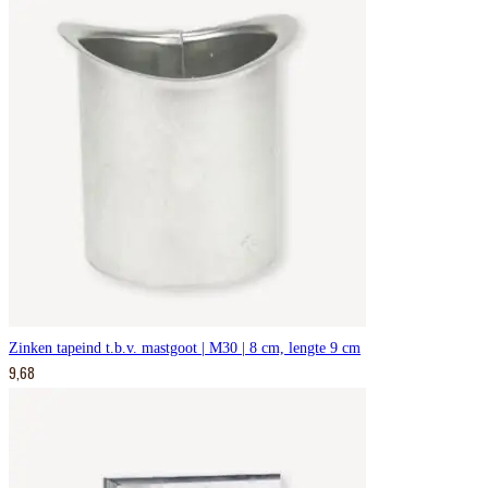
Zinken tapeind t.b.v. mastgoot | M30 | 8 cm, lengte 9 cm
9,68