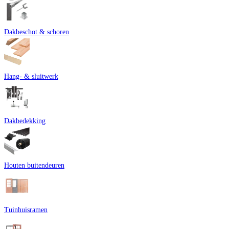
afwerkingsmateriaal zoals
montagekit
.
Dakbeschot & schoren
Hang- & sluitwerk
Dakbedekking
Houten buitendeuren
Tuinhuisramen