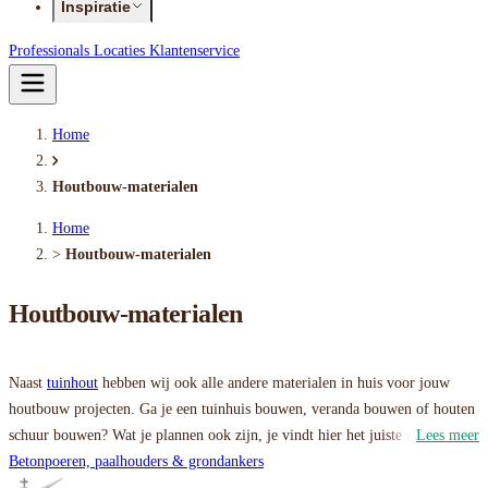
Inspiratie
Professionals
Locaties
Klantenservice
Home
Houtbouw-materialen
Home
>
Houtbouw-materialen
Houtbouw-materialen
Naast
tuinhout
hebben wij ook alle andere materialen in huis voor jouw
houtbouw projecten. Ga je een tuinhuis bouwen, veranda bouwen of houten
schuur bouwen? Wat je plannen ook zijn, je vindt hier het juiste materiaal:
Lees meer
van
Betonpoeren, paalhouders & grondankers
plaatmateriaal
tot
dakgoten
en van
betonpoeren
tot
buitenverlichting
.
En uiteraard hebben we ook de juiste
ijzerwaren
,
gereedschappen
en