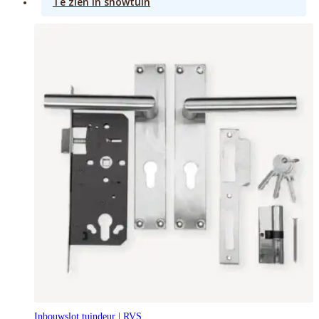
Te zien in showtuin
Inbouwslot tuindeur | RVS