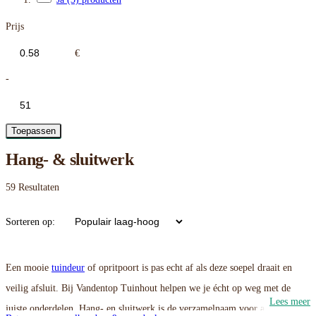
Prijs
€
-
Toepassen
Hang- & sluitwerk
59
Resultaten
Sorteren op:
Een mooie
tuindeur
of opritpoort is pas echt af als deze soepel draait en
veilig afsluit
.
Bij
Vandentop Tuinhout
helpen we je écht op weg met de
Lees meer
juiste onderdelen
. Hang- en sluitwerk is de verzamelnaam voor alles wat