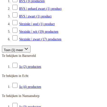
RVS
(3)
producten
RVS | gehard zwart
(1)
product
RVS | zwart
(1)
product
Verzinkt | geel
(1)
product
Verzinkt | wit
(19)
producten
Verzinkt | zwart
(17)
producten
Toon (1) meer
Te bekijken in Barneveld
Ja
(2)
producten
Te bekijken in Echt
Ja
(4)
producten
Te bekijken in Numansdorp
Ja
(3)
producten