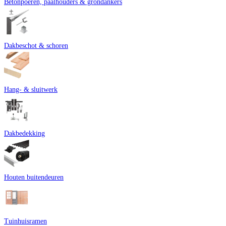
Betonpoeren, paalhouders & grondankers
nodig is om je deur te laten bewegen (het 'hangen') en te vergrendelen (het
'sluiten').
Dakbeschot & schoren
Hang- & sluitwerk
Dakbedekking
Houten buitendeuren
Tuinhuisramen