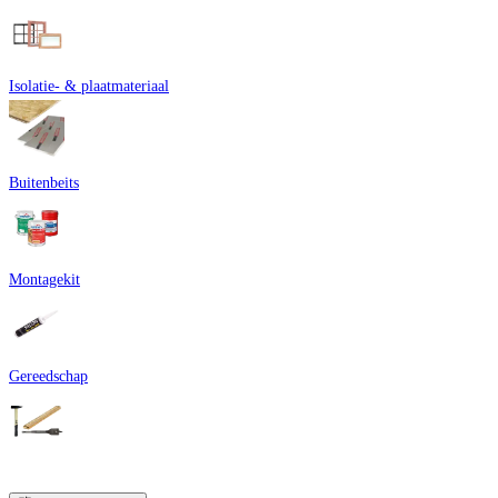
Isolatie- & plaatmateriaal
Buitenbeits
Montagekit
Gereedschap