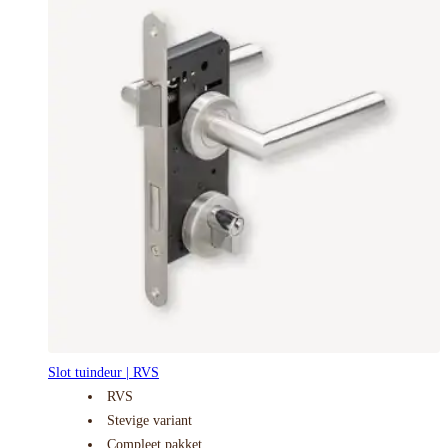
Slot tuindeur | RVS
RVS
Stevige variant
Compleet pakket