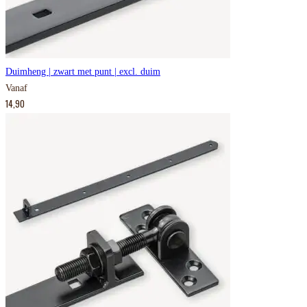
Duimheng | zwart met punt | excl. duim
Vanaf
14,90