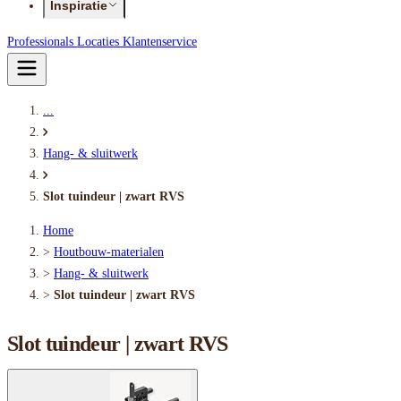
Inspiratie
Professionals
Locaties
Klantenservice
...
Hang- & sluitwerk
Slot tuindeur | zwart RVS
Home
>
Houtbouw-materialen
>
Hang- & sluitwerk
>
Slot tuindeur | zwart RVS
Slot tuindeur | zwart RVS