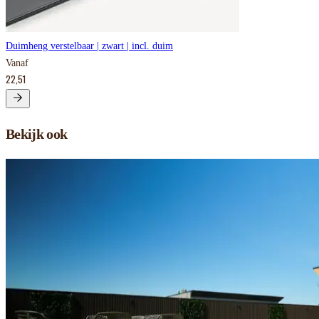
Duimheng verstelbaar | zwart | incl. duim
Vanaf
22,51
Bekijk ook