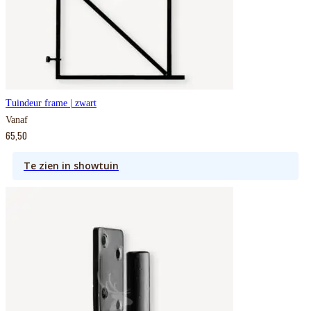
Tuindeur frame | zwart
Vanaf
65,50
Te zien in showtuin