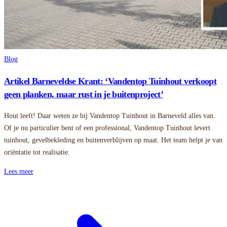
Blog
Artikel Barneveldse Krant: ‘Vandentop Tuinhout verkoopt
geen planken, maar rust in je buitenproject’
Hout leeft! Daar weten ze bij Vandentop Tuinhout in Barneveld alles van.
Of je nu particulier bent of een professional, Vandentop Tuinhout levert
tuinhout, gevelbekleding en buitenverblijven op maat. Het team helpt je van
oriëntatie tot realisatie.
Lees meer