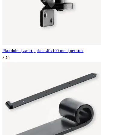
Plaatduim | zwart | plaat: 40x100 mm | per stuk
3,40