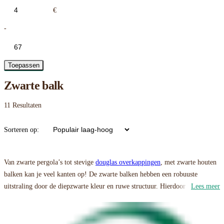
€
-
Toepassen
Zwarte balk
11
Resultaten
Sorteren op:
Van zwarte pergola’s tot stevige
douglas overkappingen
, met zwarte houten
balken kan je veel kanten op! De zwarte balken hebben een robuuste
uitstraling door de diepzwarte kleur en ruwe structuur. Hierdoor passen ze
Lees meer
perfect in de moderne tuin of juist in een tuin met veel groen voor een
mooie kleurencombinatie. Benieuwd naar alle mogelijkheden? Bekijk
hieronder de zwarte balken in ons assortiment en lees verder over hoe je de