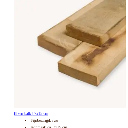
Eiken balk | 7x15 cm
Fijnbezaagd, ruw
Kopmaat: ca. 7x15 cm