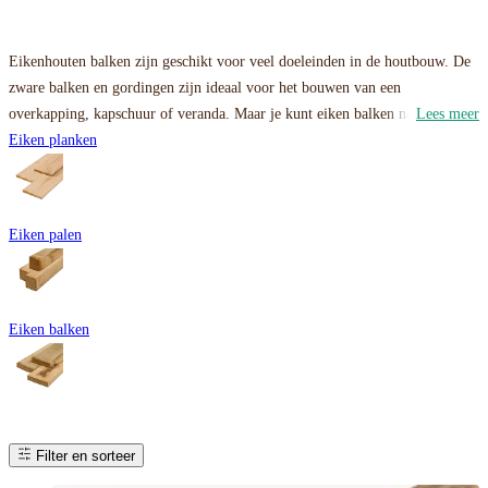
Eikenhouten balken zijn geschikt voor veel doeleinden in de houtbouw. De
zware balken en gordingen zijn ideaal voor het bouwen van een
overkapping, kapschuur of veranda. Maar je kunt eiken balken natuurlijk
Lees meer
ook mooi in de tuin plaatsen. Aan jou de keuze!
Eiken planken
Onze eiken balken zijn vers en fijnbezaagd. Dat betekent dat het oppervlak
lichtruw is, waardoor het de robuuste uitstraling van eikenhout benadrukt.
Eiken palen
Eiken balken
Filter en sorteer