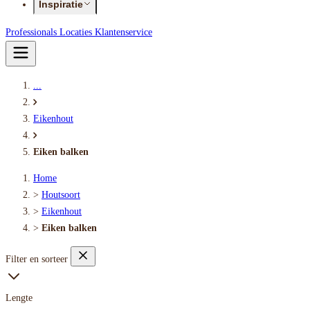
Inspiratie
Professionals
Locaties
Klantenservice
...
Eikenhout
Eiken balken
Home
>
Houtsoort
>
Eikenhout
>
Eiken balken
Filter en sorteer
Lengte