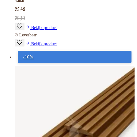
Vanaf
23,49
26,10
Bekijk product
Leverbaar
Bekijk product
-10%