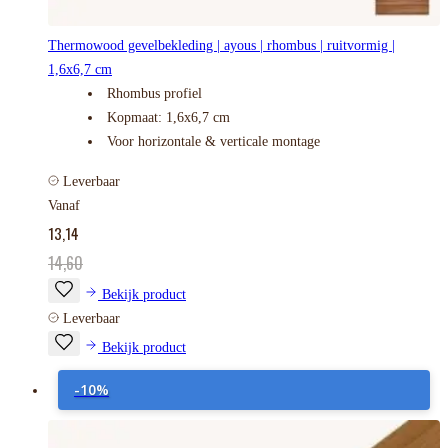
Thermowood gevelbekleding | ayous | rhombus | ruitvormig |
1,6x6,7 cm
Rhombus profiel
Kopmaat: 1,6x6,7 cm
Voor horizontale & verticale montage
Leverbaar
Vanaf
13,14
14,60
Bekijk product
Leverbaar
Bekijk product
-10%