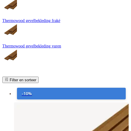
assortiment ayous profielen — van modern Rhombus tot robuust Board —
en geef je woning of overkapping de upgrade die het verdient.
Thermowood gevelbekleding fraké
Thermowood gevelbekleding vuren
Filter en sorteer
-10%