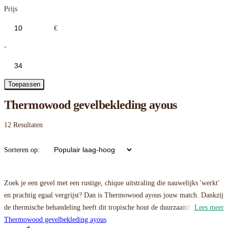
Prijs
€
-
Toepassen
Thermowood gevelbekleding ayous
12
Resultaten
Sorteren op:
Zoek je een gevel met een rustige, chique uitstraling die nauwelijks 'werkt'
en prachtig egaal vergrijst? Dan is Thermowood ayous jouw match. Dankzij
de thermische behandeling heeft dit tropische hout de duurzaamheid van
Lees meer
hardhout, maar het lichte gewicht van zachthout. Bekijk hieronder ons
Thermowood gevelbekleding ayous