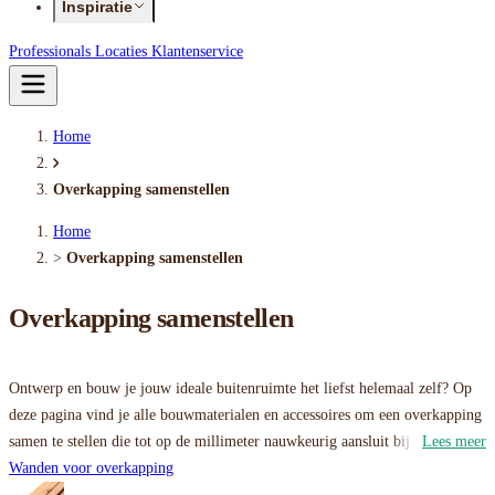
Inspiratie
Professionals
Locaties
Klantenservice
Home
Overkapping samenstellen
Home
>
Overkapping samenstellen
Overkapping samenstellen
Ontwerp en bouw je jouw ideale buitenruimte het liefst helemaal zelf? Op
deze pagina vind je alle bouwmaterialen en accessoires om een overkapping
samen te stellen die tot op de millimeter nauwkeurig aansluit bij jouw
Lees meer
wensen. Van robuuste staanders en stevige funderingen tot dichte wanden,
Wanden voor overkapping
luxe glazen schuifwanden en de kleinste schroeven: wij hebben alles in huis