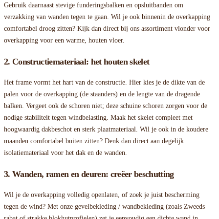
Gebruik daarnaast stevige funderingsbalken en opsluitbanden om
verzakking van wanden tegen te gaan. Wil je ook binnenin de overkapping
comfortabel droog zitten? Kijk dan direct bij ons assortiment vlonder voor
overkapping voor een warme, houten vloer.
2. Constructiemateriaal: het houten skelet
Het frame vormt het hart van de constructie. Hier kies je de dikte van de
palen voor de overkapping (de staanders) en de lengte van de dragende
balken. Vergeet ook de schoren niet; deze schuine schoren zorgen voor de
nodige stabiliteit tegen windbelasting. Maak het skelet compleet met
hoogwaardig dakbeschot en sterk plaatmateriaal. Wil je ook in de koudere
maanden comfortabel buiten zitten? Denk dan direct aan degelijk
isolatiemateriaal voor het dak en de wanden.
3. Wanden, ramen en deuren: creëer beschutting
Wil je de overkapping volledig openlaten, of zoek je juist bescherming
tegen de wind? Met onze gevelbekleding / wandbekleding (zoals Zweeds
rabat of strakke blokhutprofielen) zet je eenvoudig een dichte wand in