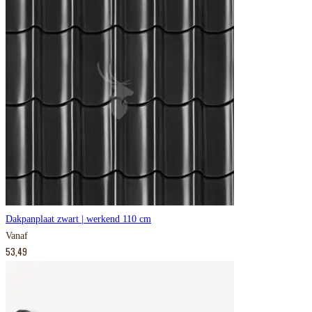
Dakpanplaat zwart | werkend 110 cm
Vanaf
53,49