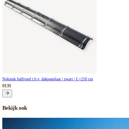
Nokstuk halfrond t.b.v. dakpanplaat | zwart | L=210 cm
69,95
Bekijk ook