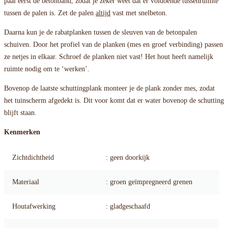
paal eerst de betonband, zodat je zeker weet dat er voldoende tussenruimte
tussen de palen is. Zet de palen
altijd
vast met snelbeton.
Daarna kun je de rabatplanken tussen de sleuven van de betonpalen
schuiven. Door het profiel van de planken (mes en groef verbinding) passen
ze netjes in elkaar. Schroef de planken niet vast! Het hout heeft namelijk
ruimte nodig om te ‘werken’.
Bovenop de laatste schuttingplank monteer je de plank zonder mes, zodat
het tuinscherm afgedekt is. Dit voor komt dat er water bovenop de schutting
blijft staan.
Kenmerken
Zichtdichtheid
: geen doorkijk
Materiaal
: groen geïmpregneerd grenen
Houtafwerking
: gladgeschaafd