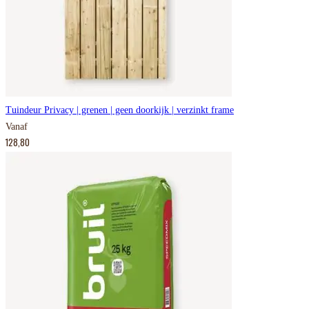
Tuindeur Privacy | grenen | geen doorkijk | verzinkt frame
Vanaf
128,80