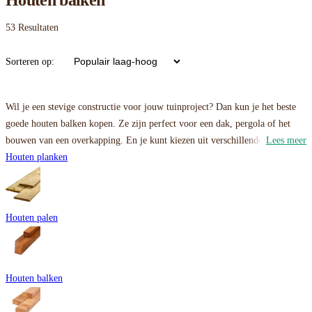
Houten balken
53
Resultaten
Sorteren op:
Wil je een stevige constructie voor jouw tuinproject? Dan kun je het beste
goede houten balken kopen. Ze zijn perfect voor een dak, pergola of het
bouwen van een overkapping. En je kunt kiezen uit verschillende soorten
Lees meer
houten balken, zoals
Houten planken
vuren balken
,
eiken houten balken
en
douglas balken
.
Hieronder vind je ons volledige assortiment en kun je filteren op de
gewenste materiaalsoort.
Twijfel je over de houtsoort of zoek je een specifieke lengte? Neem dan
Houten palen
gerust even
contact
met ons op, we helpen je graag!
Houten balken