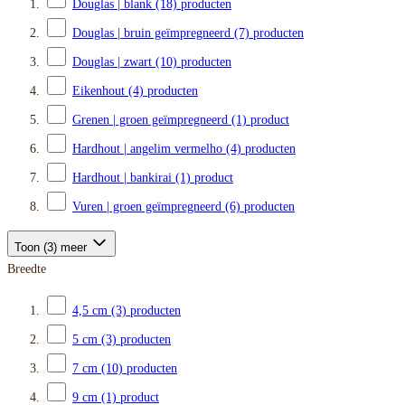
Douglas | blank
(18)
producten
Douglas | bruin geïmpregneerd
(7)
producten
Douglas | zwart
(10)
producten
Eikenhout
(4)
producten
Grenen | groen geïmpregneerd
(1)
product
Hardhout | angelim vermelho
(4)
producten
Hardhout | bankirai
(1)
product
Vuren | groen geïmpregneerd
(6)
producten
Toon (3) meer
Breedte
4,5 cm
(3)
producten
5 cm
(3)
producten
7 cm
(10)
producten
9 cm
(1)
product