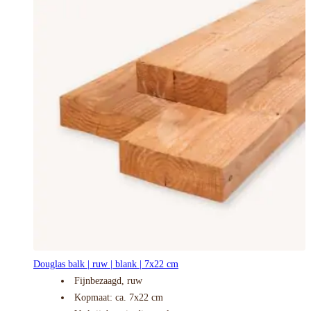
Douglas balk | ruw | blank | 7x22 cm
Fijnbezaagd, ruw
Kopmaat: ca. 7x22 cm