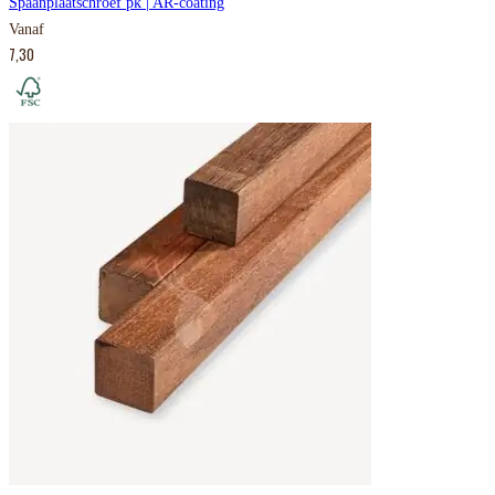
Spaanplaatschroef pk | AR-coating
Vanaf
7,30