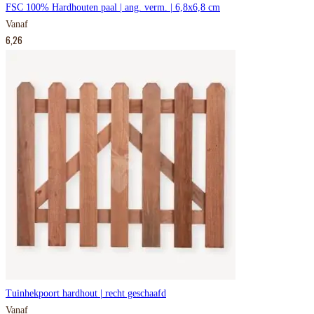
FSC 100% Hardhouten paal | ang. verm. | 6,8x6,8 cm
Vanaf
6,26
Tuinhekpoort hardhout | recht geschaafd
Vanaf