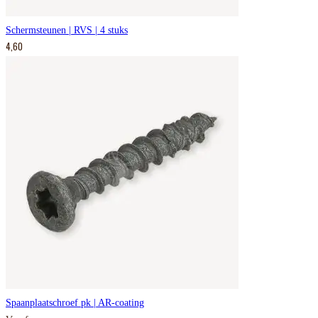
Schermsteunen | RVS | 4 stuks
4,60
Spaanplaatschroef pk | AR-coating