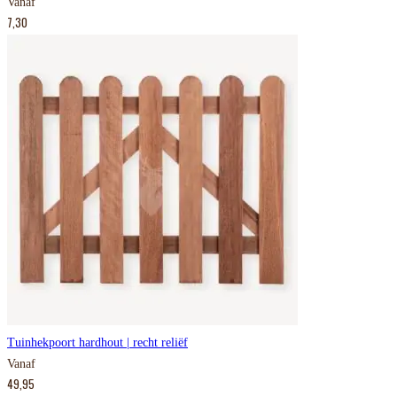
Vanaf
7,30
Tuinhekpoort hardhout | recht reliëf
Vanaf
49,95