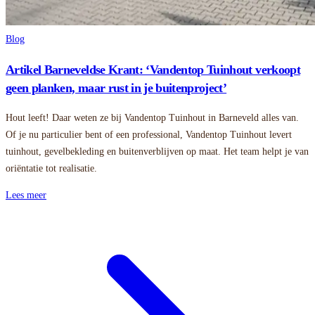
Blog
Artikel Barneveldse Krant: ‘Vandentop Tuinhout verkoopt
geen planken, maar rust in je buitenproject’
Hout leeft! Daar weten ze bij Vandentop Tuinhout in Barneveld alles van.
Of je nu particulier bent of een professional, Vandentop Tuinhout levert
tuinhout, gevelbekleding en buitenverblijven op maat. Het team helpt je van
oriëntatie tot realisatie.
Lees meer