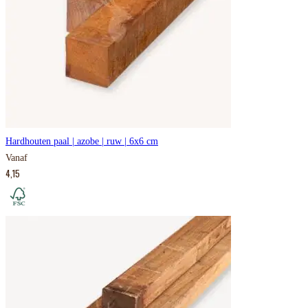
Hardhouten paal | azobe | ruw | 6x6 cm
Vanaf
4,15