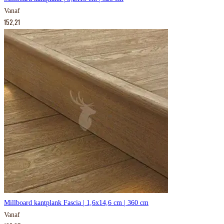
Vanaf
152,21
Millboard kantplank Fascia | 1,6x14,6 cm | 360 cm
Vanaf