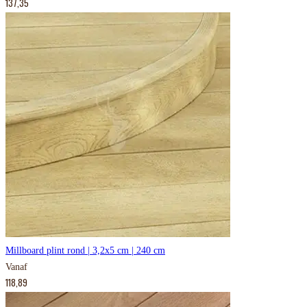
137,35
Millboard plint rond | 3,2x5 cm | 240 cm
Vanaf
118,89