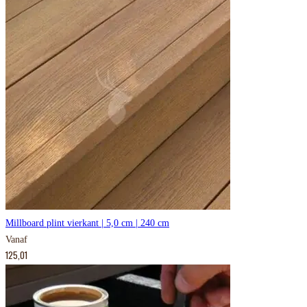
Millboard plint vierkant | 5,0 cm | 240 cm
Vanaf
125,01