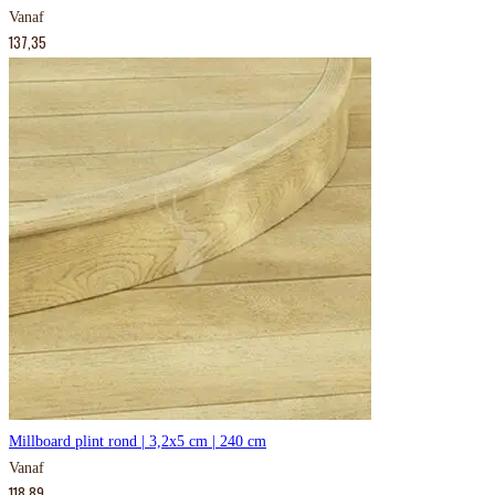
Vanaf
137,35
Millboard plint rond | 3,2x5 cm | 240 cm
Vanaf
118,89