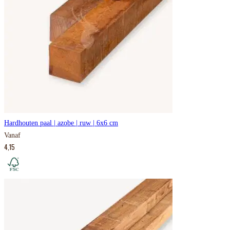
Hardhouten paal | azobe | ruw | 6x6 cm
Vanaf
4,15