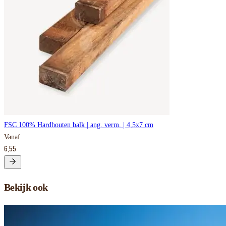
FSC 100% Hardhouten balk | ang. verm. | 4,5x7 cm
Vanaf
6,55
Bekijk ook