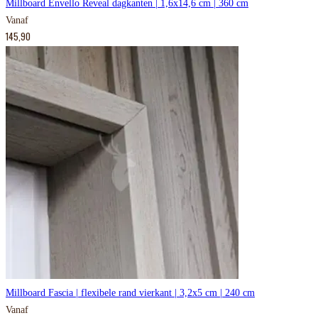
Millboard Envello Reveal dagkanten | 1,6x14,6 cm | 360 cm
Vanaf
145,90
Millboard Fascia | flexibele rand vierkant | 3,2x5 cm | 240 cm
Vanaf