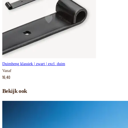
Duimheng klassiek | zwart | excl. duim
Vanaf
16,40
Bekijk ook