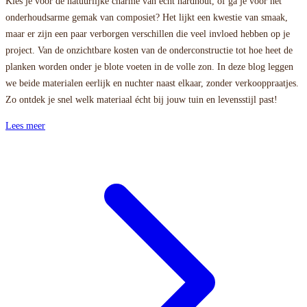
Kies je voor de natuurlijke charme van echt hardhout, of ga je voor het
onderhoudsarme gemak van composiet? Het lijkt een kwestie van smaak,
maar er zijn een paar verborgen verschillen die veel invloed hebben op je
project. Van de onzichtbare kosten van de onderconstructie tot hoe heet de
planken worden onder je blote voeten in de volle zon. In deze blog leggen
we beide materialen eerlijk en nuchter naast elkaar, zonder verkooppraatjes.
Zo ontdek je snel welk materiaal écht bij jouw tuin en levensstijl past!
Lees meer