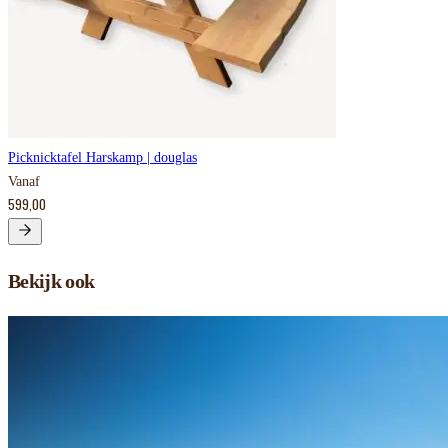
Picknicktafel Harskamp | douglas
Vanaf
599,00
Bekijk ook