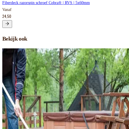
Fiberdeck razorspin schroef Cobra® | RVS | 5x60mm
Vanaf
24,50
Bekijk ook