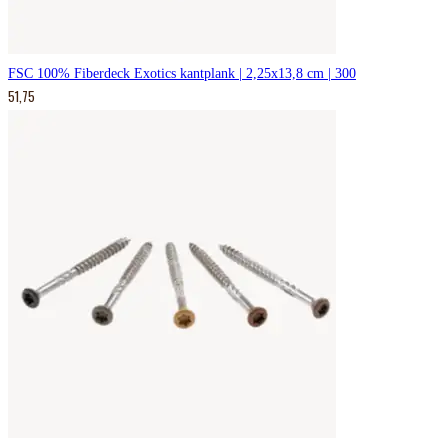
FSC 100% Fiberdeck Exotics kantplank | 2,25x13,8 cm | 300
51,75