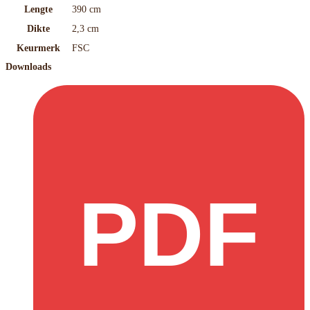
Lengte
390 cm
Dikte
2,3 cm
Keurmerk
FSC
Downloads
PDF