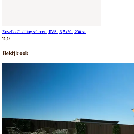
Envello Cladding schroef | RVS | 3,5x20 | 200 st.
14,45
Bekijk ook