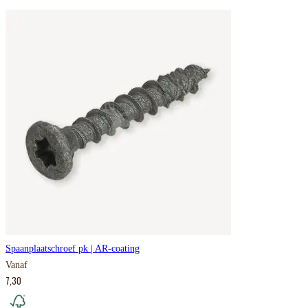
Spaanplaatschroef pk | AR-coating
Vanaf
7,30