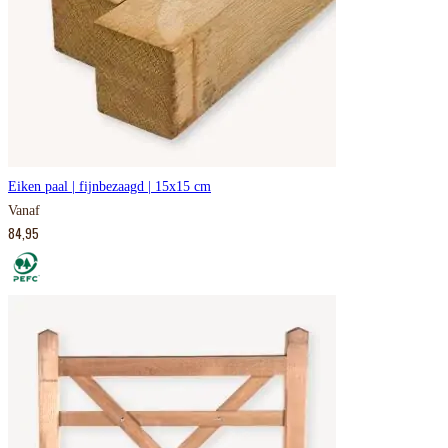
Eiken paal | fijnbezaagd | 15x15 cm
Vanaf
84,95