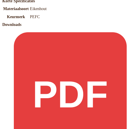
Korte Specificaties
Materiaalsoort
Eikenhout
Keurmerk
PEFC
Downloads
PDF