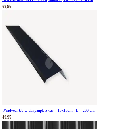
69,95
Windveer t.b.v. dakpanpl. zwart | 13x15cm | L = 200 cm
49,95