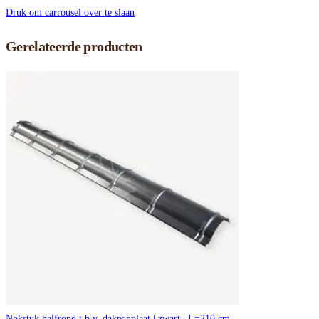
Druk om carrousel over te slaan
Gerelateerde producten
Nokstuk halfrond t.b.v. dakpanplaat | zwart | L=210 cm