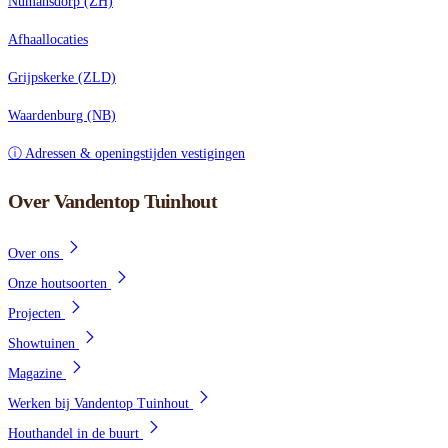
Numansdorp (ZH)
Afhaallocaties
Grijpskerke (ZLD)
Waardenburg (NB)
ⓘ Adressen & openingstijden vestigingen
Over Vandentop Tuinhout
Over ons
Onze houtsoorten
Projecten
Showtuinen
Magazine
Werken bij Vandentop Tuinhout
Houthandel in de buurt