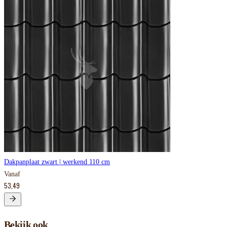
Dakpanplaat zwart | werkend 110 cm
Vanaf
53,49
Bekijk ook