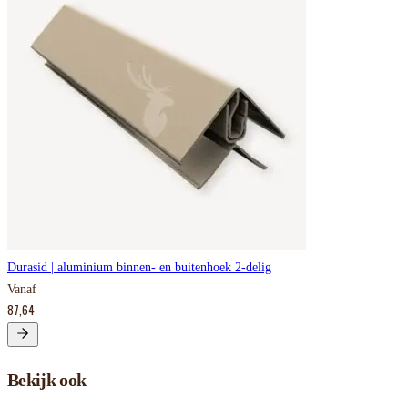
Durasid | aluminium binnen- en buitenhoek 2-delig
Vanaf
87,64
Bekijk ook