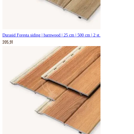
Durasid Foresta siding | barnwood | 25 cm | 500 cm | 2 st.
205,91