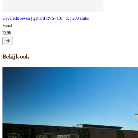
Gevelschroeven | gehard RVS-410 | tx | 200 stuks
Vanaf
10,95
Bekijk ook