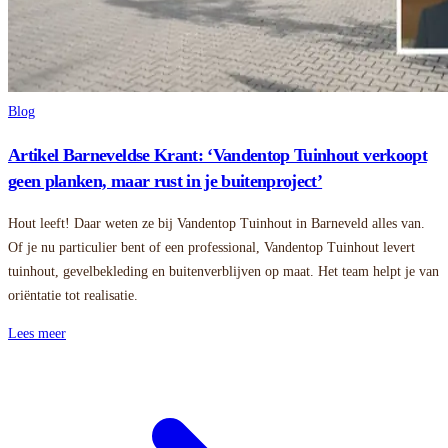
Blog
Artikel Barneveldse Krant: ‘Vandentop Tuinhout verkoopt
geen planken, maar rust in je buitenproject’
Hout leeft! Daar weten ze bij Vandentop Tuinhout in Barneveld alles van.
Of je nu particulier bent of een professional, Vandentop Tuinhout levert
tuinhout, gevelbekleding en buitenverblijven op maat. Het team helpt je van
oriëntatie tot realisatie.
Lees meer