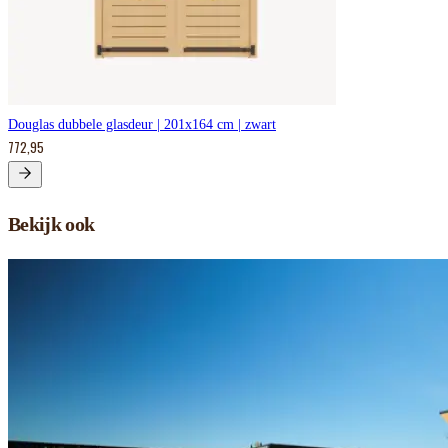
Douglas dubbele glasdeur | 201x164 cm | zwart
772,95
Bekijk ook