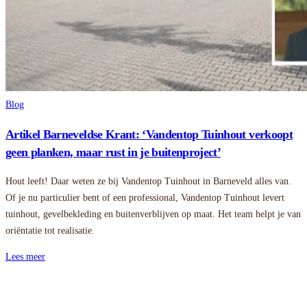
Blog
Artikel Barneveldse Krant: ‘Vandentop Tuinhout verkoopt
geen planken, maar rust in je buitenproject’
Hout leeft! Daar weten ze bij Vandentop Tuinhout in Barneveld alles van.
Of je nu particulier bent of een professional, Vandentop Tuinhout levert
tuinhout, gevelbekleding en buitenverblijven op maat. Het team helpt je van
oriëntatie tot realisatie.
Lees meer