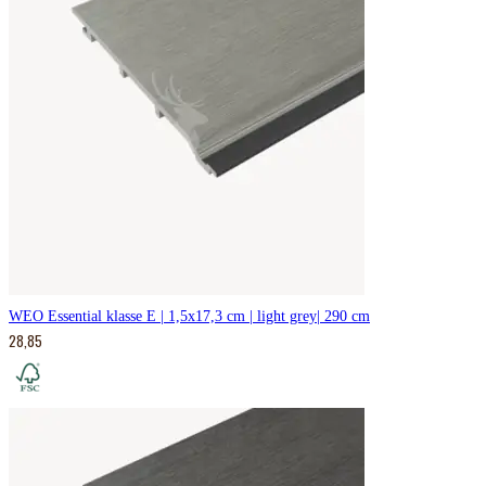
WEO Essential klasse E | 1,5x17,3 cm | light grey| 290 cm
28,85