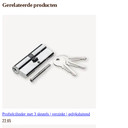
Gerelateerde producten
Profielcilinder met 3 sleutels | verzinkt | gelijksluitend
22,65