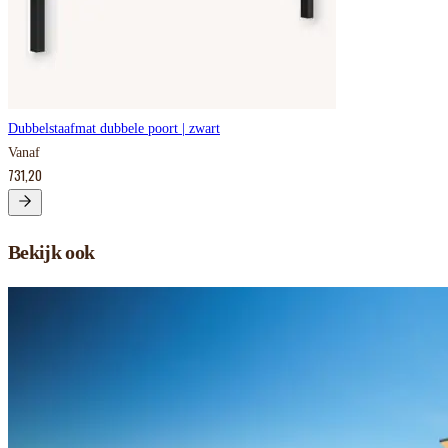
Dubbelstaafmat dubbele poort | zwart
Vanaf
731,20
Bekijk ook