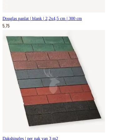
Douglas panlat | blank | 2,2x4,5 cm | 300 cm
5,75
Dakshingles | per pak van 3 m2