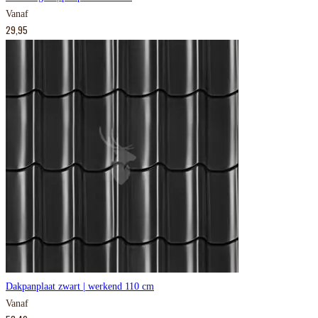
Vanaf
29,95
Dakpanplaat zwart | werkend 110 cm
Vanaf