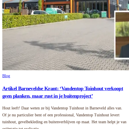
Blog
Artikel Barneveldse Krant: ‘Vandentop Tuinhout verkoopt
geen planken, maar rust in je buitenproject’
Hout leeft! Daar weten ze bij Vandentop Tuinhout in Barneveld alles van.
Of je nu particulier bent of een professional, Vandentop Tuinhout levert
tuinhout, gevelbekleding en buitenverblijven op maat. Het team helpt je van
oriëntatie tot realisatie.