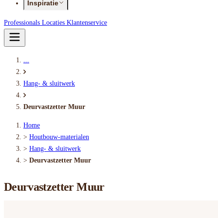
Inspiratie
Professionals
Locaties
Klantenservice
...
Hang- & sluitwerk
Deurvastzetter Muur
Home
>
Houtbouw-materialen
>
Hang- & sluitwerk
>
Deurvastzetter Muur
Deurvastzetter Muur