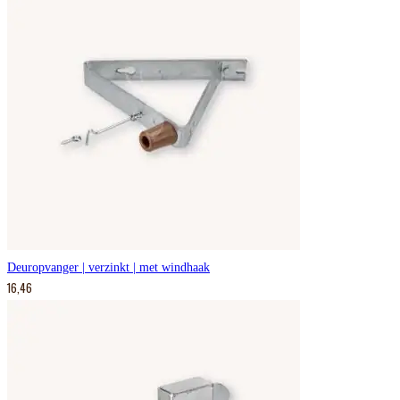
Deuropvanger | verzinkt | met windhaak
16,46